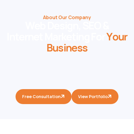
About Our Company
W
e
b
D
e
s
i
g
n
,
S
E
O
&
I
n
t
e
r
n
e
t
M
a
r
k
e
t
i
n
g
F
o
r
Y
o
u
r
B
u
s
i
n
e
s
s
Sed ut perspiciatis unde omnis iste natus error sit
voluptatem accusantium doloremque laudantium,
totam rem aperiam, eaque ipsa quae ab illo veritatis
et quasi architecto beatae vitae dicta sunt.
Free Consultation
View Portfolio